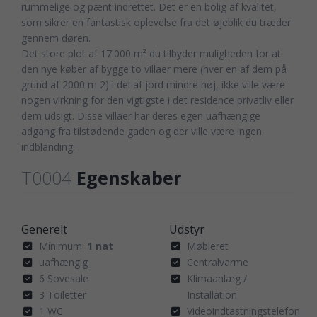
rummelige og pænt indrettet. Det er en bolig af kvalitet,
som sikrer en fantastisk oplevelse fra det øjeblik du træder
gennem døren.
Det store plot af 17.000 m² du tilbyder muligheden for at
den nye køber af bygge to villaer mere (hver en af dem på
grund af 2000 m 2) i del af jord mindre høj, ikke ville være
nogen virkning for den vigtigste i det residence privatliv eller
dem udsigt. Disse villaer har deres egen uafhængige
adgang fra tilstødende gaden og der ville være ingen
indblanding.
T0004
Egenskaber
Generelt
Udstyr
Mínimum:
1 nat
Møbleret
uafhængig
Centralvarme
6 Sovesale
Klimaanlæg /
3 Toiletter
Installation
1 WC
Videoindtastningstelefon