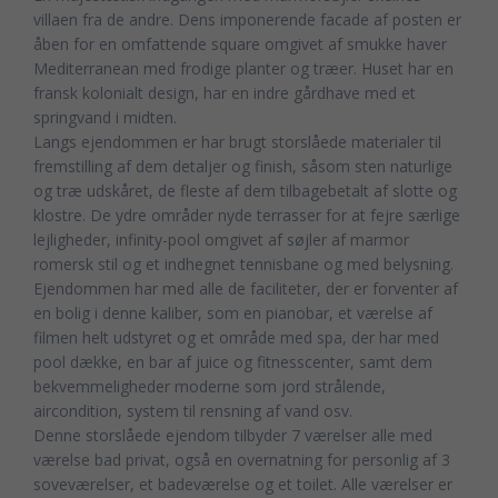
villaen fra de andre. Dens imponerende facade af posten er
åben for en omfattende square omgivet af smukke haver
Mediterranean med frodige planter og træer. Huset har en
fransk kolonialt design, har en indre gårdhave med et
springvand i midten.
Langs ejendommen er har brugt storslåede materialer til
fremstilling af dem detaljer og finish, såsom sten naturlige
og træ udskåret, de fleste af dem tilbagebetalt af slotte og
klostre. De ydre områder nyde terrasser for at fejre særlige
lejligheder, infinity-pool omgivet af søjler af marmor
romersk stil og et indhegnet tennisbane og med belysning.
Ejendommen har med alle de faciliteter, der er forventer af
en bolig i denne kaliber, som en pianobar, et værelse af
filmen helt udstyret og et område med spa, der har med
pool dække, en bar af juice og fitnesscenter, samt dem
bekvemmeligheder moderne som jord strålende,
aircondition, system til rensning af vand osv.
Denne storslåede ejendom tilbyder 7 værelser alle med
værelse bad privat, også en overnatning for personlig af 3
soveværelser, et badeværelse og et toilet. Alle værelser er