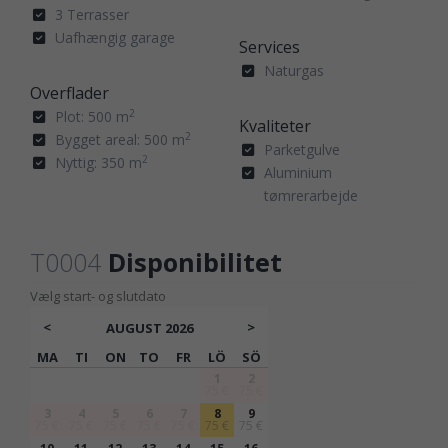
3 Terrasser
Uafhængig garage
Services
Naturgas
Overflader
2
Plot: 500 m
Kvaliteter
2
Bygget areal: 500 m
Parketgulve
2
Nyttig: 350 m
Aluminium
tømrerarbejde
T0004
Disponibilitet
Vælg start- og slutdato
<
>
AUGUST
2026
MA
TI
ON
TO
FR
LÖ
SÖ
1
2
75 €
75 €
3
4
5
6
7
8
9
75 €
75 €
75 €
75 €
75 €
75 €
75 €