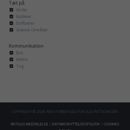
Tæt på
Skoler
Butikker
Golfbaner
Grønne Områder
Kommunikation
Bus
Metro
Tog
COPYRIGHT © 2026. MED FORBEHOLD FOR ALLE RETTIGHEDER.
RETSLIG MEDDELELSE
|
DATABESKYTTELSESPOLITIK
|
COOKIES