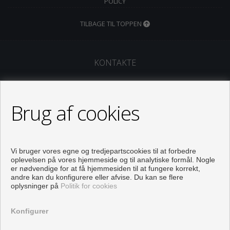
POLICY
TILBAGE TIL TOPPEN
KONTAKTE
Calle Marie Curie, 3
29590 Málaga (Málaga)
Brug af cookies
+34 902 503 275
comercial@inmoenter.com
Af Mandag til torsdag : 09:00 - 14:30 Og 16:00 - 18:00
Vi bruger vores egne og tredjepartscookies til at forbedre
Fredag : 09:00 - 14:30
oplevelsen på vores hjemmeside og til analytiske formål. Nogle
Templates
er nødvendige for at få hjemmesiden til at fungere korrekt,
andre kan du konfigurere eller afvise. Du kan se flere
FØLG OS
oplysninger på
Politik for cookies
Konfigurer