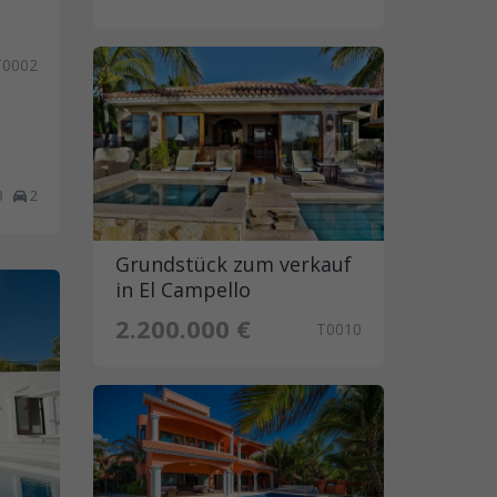
T0002
3
2
Grundstück zum verkauf
in El Campello
2.200.000 €
T0010