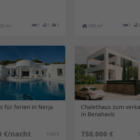
5
5
5
5
2
2
50 m
500 m
s für ferien in Nerja
Chalethaus zum verk
in Benahavís
0 €/nacht
750.000 €
T0003