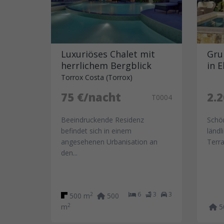
Luxuriöses Chalet mit
Gru
herrlichem Bergblick
in 
Torrox Costa (Torrox)
75 €/nacht
2.2
T0004
Beeindruckende Residenz
Schön
befindet sich in einem
länd
angesehenen Urbanisation an
Terr
den...
6
3
3
2
500 m
500
2
m
5