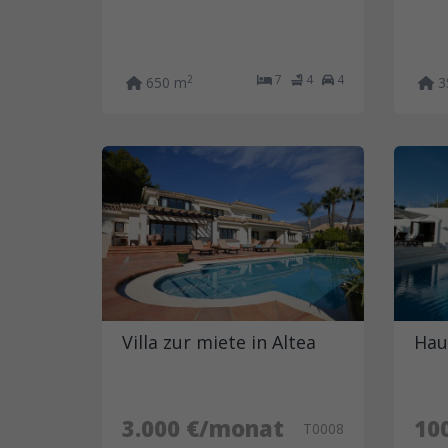
7
4
4
2
650 m
3
Villa zur miete in Altea
Hau
3.000 €/monat
10
T0008