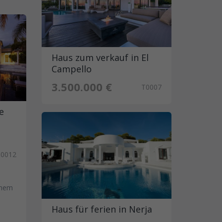
Haus zum verkauf in El
Campello
3.500.000 €
T0007
pe
T0012
chem
Haus für ferien in Nerja