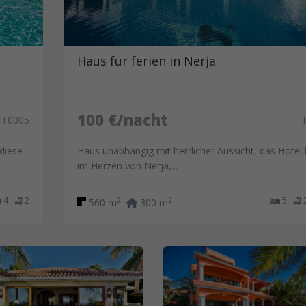
Haus für ferien in Nerja
100 €/nacht
T0005
diese
Haus unabhängig mit herrlicher Aussicht, das Hotel l
im Herzen von Nerja,...
4
2
5
2
2
560 m
300 m