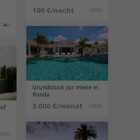
100 €/nacht
T0003
5
5
Grundstück zur miete in
Ronda
3.000 €/monat
T0005
auf
T0001