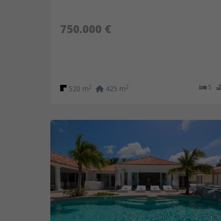
750.000 €
5
2
2
520 m
425 m