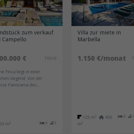
ndstück zum verkauf
Villa zur miete in
El Campello
Marbella
00.000 €
1.150 €/monat
T0010
e Finca liegt in einer
lichen Gegend. Von der
asse Panorama des...
6
2
125 m
450
6
5
2
2
00 m
m