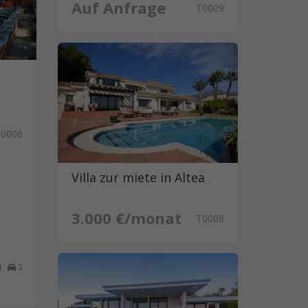
Auf Anfrage
T0009
T0006
Villa zur miete in Altea
3.000 €/monat
T0008
4
3