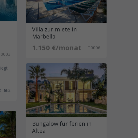
Villa zur miete in
Marbella
1.150 €/monat
T0006
T0003
iegt
2
2
Bungalow für ferien in
Altea