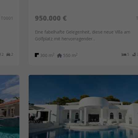
950.000 €
T0001
Eine fabelhafte Gelegenheit, diese neue Villa am
Golfplatz mit hervorragender...
2
2
5
2
2
300 m
550 m