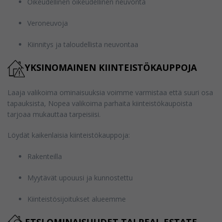
Oikeudellinen oikeudellinen neuvonta
Veroneuvoja
Kiinnitys ja taloudellista neuvontaa
YKSINOMAINEN KIINTEISTÖKAUPPOJA
Laaja valikoima ominaisuuksia voimme varmistaa että suuri osa
tapauksista, Nopea valikoima parhaita kiinteistökaupoista
tarjoaa mukauttaa tarpeisiisi.
Löydät kaikenlaisia kiinteistökauppoja:
Rakenteilla
Myytävät upouusi ja kunnostettu
Kiinteistösijoitukset alueemme