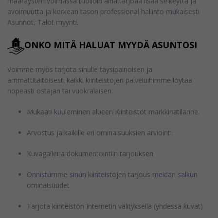
määräysten voimassa tuolloin aina tarjoaa lisää selkeyttä ja
avoimuutta ja korkean tason professional hallinto mukaisesti
Asunnot, Talot myynti.
ONKO MITÄ HALUAT MYYDÄ ASUNTOSI
Voimme myös tarjota sinulle täysipainoisen ja
ammattitaitoisesti kaikki kiinteistöjen palveluihimme löytää
nopeasti ostajan tai vuokralaisen:
Mukaan kuuleminen alueen Kiinteistöt markkinatilanne.
Arvostus ja kaikille eri ominaisuuksien arviointi.
Kuvagalleria dokumentointiin tarjouksen
Onnistumme sinun kiinteistöjen tarjous meidän salkun
ominaisuudet
Tarjota kiinteistön Internetin välityksellä (yhdessä kuvat)