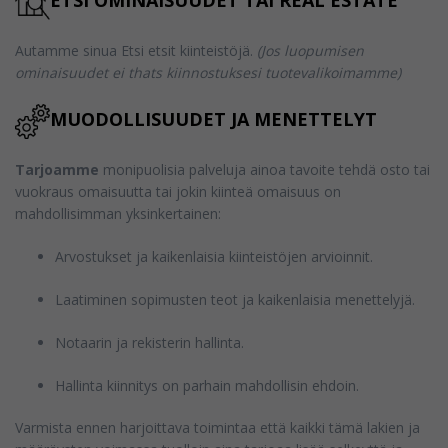
ETSI OMINAISUUDET TAI REAL ESTATE
Autamme sinua Etsi etsit kiinteistöjä.
(Jos luopumisen
ominaisuudet ei thats kiinnostuksesi tuotevalikoimamme)
MUODOLLISUUDET JA MENETTELYT
Tarjoamme
monipuolisia palveluja ainoa tavoite tehdä osto tai
vuokraus omaisuutta tai jokin kiinteä omaisuus on
mahdollisimman yksinkertainen:
Arvostukset ja kaikenlaisia kiinteistöjen arvioinnit.
Laatiminen sopimusten teot ja kaikenlaisia menettelyjä.
Notaarin ja rekisterin hallinta.
Hallinta kiinnitys on parhain mahdollisin ehdoin.
Varmista ennen harjoittava toimintaa että kaikki tämä lakien ja