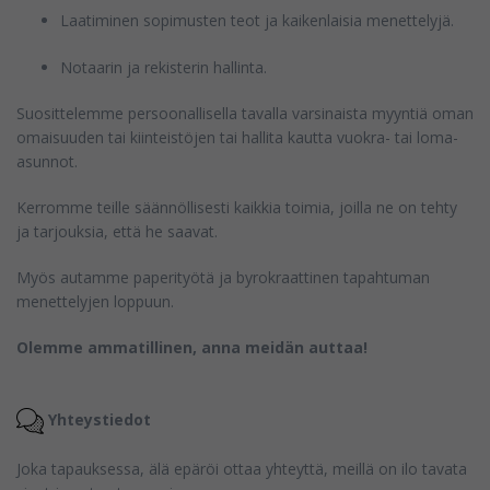
Laatiminen sopimusten teot ja kaikenlaisia menettelyjä.
Notaarin ja rekisterin hallinta.
Suosittelemme persoonallisella tavalla varsinaista myyntiä oman
omaisuuden tai kiinteistöjen tai hallita kautta vuokra- tai loma-
asunnot.
Kerromme teille säännöllisesti kaikkia toimia, joilla ne on tehty
ja tarjouksia, että he saavat.
Myös autamme paperityötä ja byrokraattinen tapahtuman
menettelyjen loppuun.
Olemme ammatillinen, anna meidän auttaa!
Yhteystiedot
Joka tapauksessa, älä epäröi ottaa yhteyttä, meillä on ilo tavata