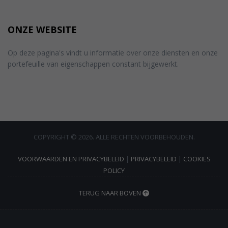
ONZE WEBSITE
Op deze pagina's vindt u informatie over onze diensten en onze
portefeuille van eigenschappen constant bijgewerkt.
COPYRIGHT © 2026. ALLE RECHTEN VOORBEHOUDEN.
VOORWAARDEN EN PRIVACYBELEID
|
PRIVACYBELEID
|
COOKIES
POLICY
TERUG NAAR BOVEN