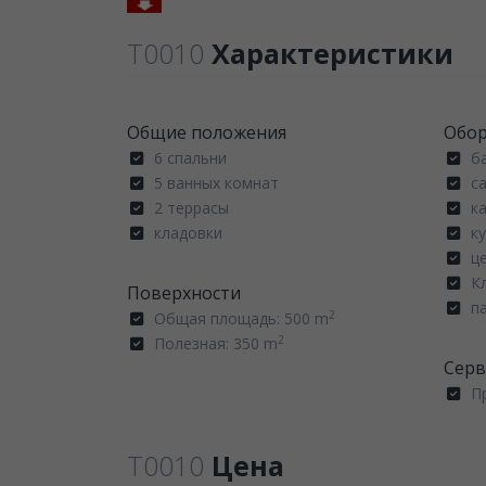
T0010
Характеристики
Общие положения
Oбо
6 спальни
б
5 ванных комнат
с
2 террасы
к
кладовки
к
ц
К
Поверхности
п
2
Общая площадь: 500 m
2
Полезная: 350 m
Сер
П
T0010
Цена