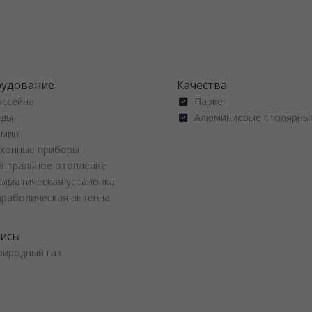
рудование
Качества
ассейна
Паркет
ады
Алюминиевые столярные
амин
ухонные приборы
ентральное отопление
лиматическая установка
араболическая антенна
висы
риродный газ