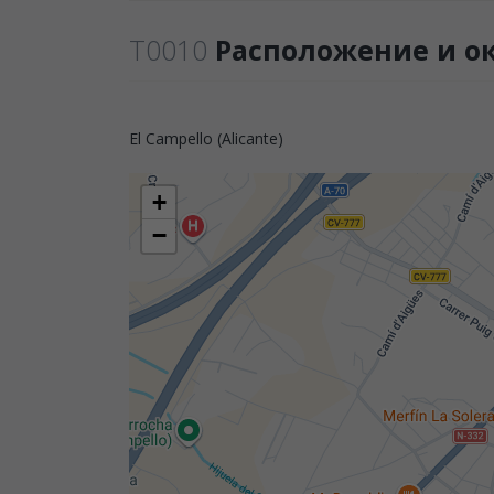
T0010
Расположение и о
El Campello (Alicante)
+
−