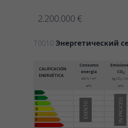
2.200.000 €
T0010
Энергетический с
Consumo
Emision
CALIFICACIÓN
energía
CO
2
ENERGÉTICA
2
kW h / m
kg CO
/ m
2
año
año
A
B
IN PROCESS
C
EXENTO
D
E
F
G