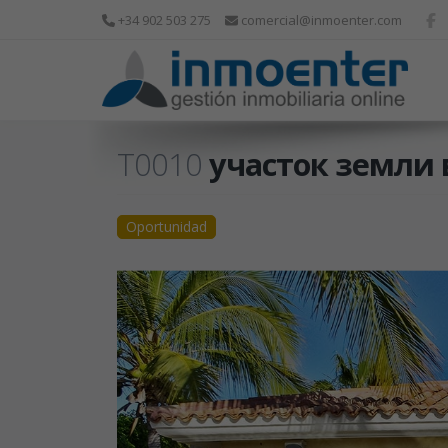
+34 902 503 275
comercial@inmoenter.com
T0010
участок земли в
Oportunidad