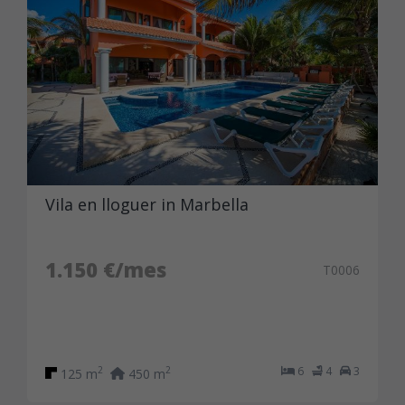
Vila en lloguer in Marbella
1.150 €/mes
T0006
6
4
3
2
2
125 m
450 m