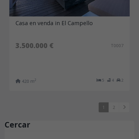
Casa en venda in El Campello
3.500.000 €
T0007
5
4
2
2
420 m
1
2
Cercar