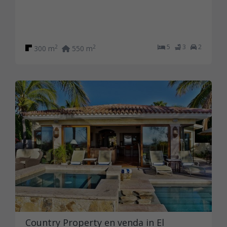
5
3
2
2
2
300 m
550 m
Country Property en venda in El