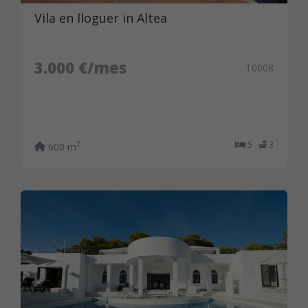
Vila en lloguer in Altea
3.000 €/mes
T0008
5
3
2
600 m