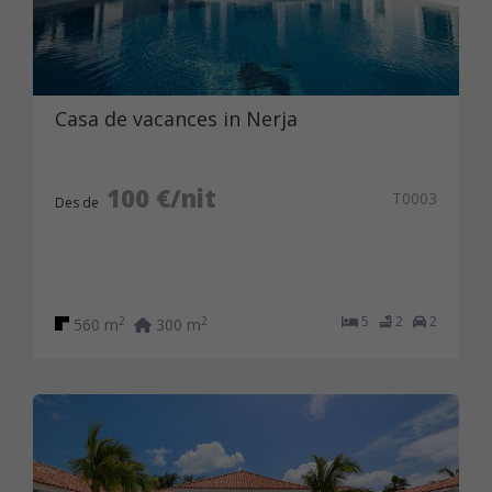
Casa de vacances in Nerja
100 €/nit
T0003
Des de
5
2
2
2
2
560 m
300 m