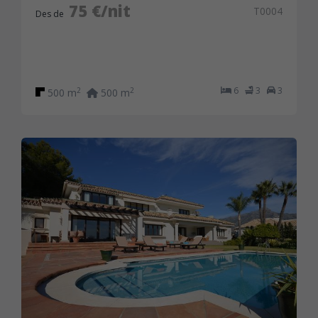
75 €/nit
T0004
Des de
6
3
3
2
2
500 m
500 m