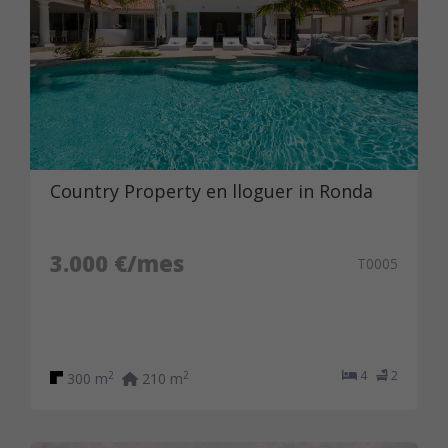
Country Property en lloguer in Ronda
3.000 €/mes
T0005
4
2
2
2
300 m
210 m