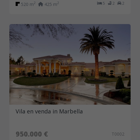
5
2
2
2
2
520 m
425 m
Vila en venda in Marbella
950.000 €
T0002