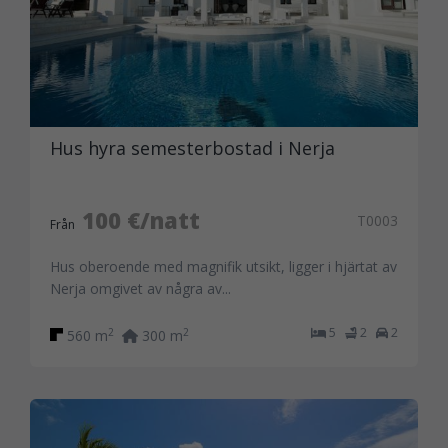
Hus hyra semesterbostad i Nerja
100 €/natt
T0003
Från
Hus oberoende med magnifik utsikt, ligger i hjärtat av
Nerja omgivet av några av...
5
2
2
2
2
560 m
300 m