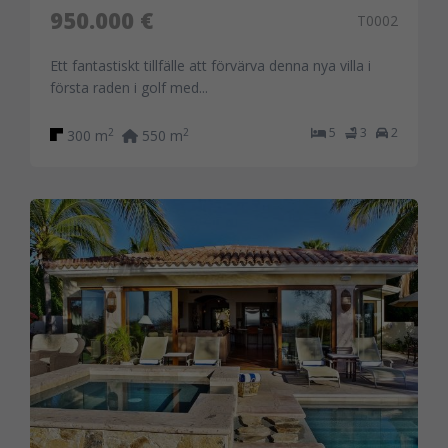
950.000 €
T0002
Ett fantastiskt tillfälle att förvärva denna nya villa i
första raden i golf med...
5
3
2
2
2
300 m
550 m