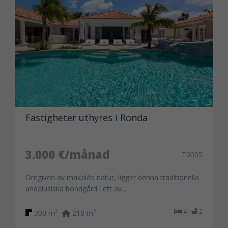
Fastigheter uthyres i Ronda
3.000 €/månad
T0005
Omgiven av makalös natur, ligger denna traditionella
andalusiska bondgård i ett av...
4
2
2
2
300 m
210 m