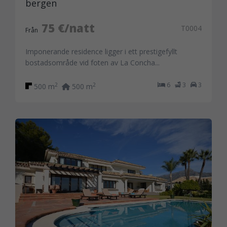
bergen
75 €/natt
T0004
Från
Imponerande residence ligger i ett prestigefyllt
bostadsområde vid foten av La Concha...
6
3
3
2
2
500 m
500 m