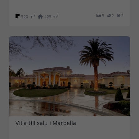
5
2
2
2
2
520 m
425 m
Villa till salu i Marbella