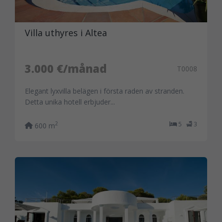
Villa uthyres i Altea
3.000 €/månad
T0008
Elegant lyxvilla belägen i första raden av stranden.
Detta unika hotell erbjuder...
5
3
2
600 m