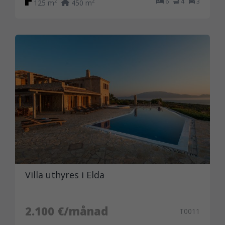
6
4
3
2
2
125 m
450 m
Villa uthyres i Elda
2.100 €/månad
T0011