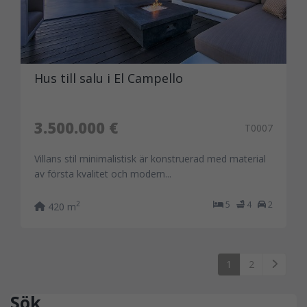
Hus till salu i El Campello
3.500.000 €
T0007
Villans stil minimalistisk är konstruerad med material
av första kvalitet och modern...
5
4
2
2
420 m
1
2
Sök