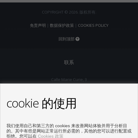
COPYRIGHT © 2026. 版权所有.
免责声明
|
数据保护政策
|
COOKIES POLICY
回到顶部
联系
Calle Marie Curie, 3
29590 Málaga (Málaga)
+34 902 503 275
cookie 的使用
comercial@inmoenter.com
的 星期一 一 星期四 : 09:00 - 14:30 和 16:00 - 18:00
星期五 : 09:00 - 14:30
Templates
我们使用自己和第三方的 cookies 来改善网站体验并用于分析目
的。其中有些是网站正常运行所必需的，其他的您可以进行配置或
跟着我们
拒绝。您可以在
Cookies 政策