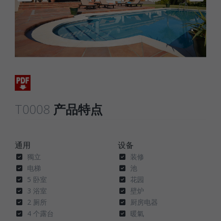
T0008
产品特点
通用
设备
獨立
装修
电梯
池
5 卧室
花园
3 浴室
壁炉
2 厕所
厨房电器
4 个露台
暖氣