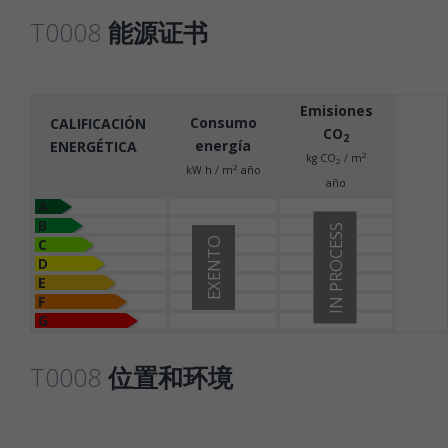
T0008
能源证书
Emisiones
Consumo
CALIFICACIÓN
CO
2
energía
ENERGÉTICA
2
kg CO
/ m
2
2
kW h / m
año
año
A
B
IN PROCESS
C
EXENTO
D
E
F
G
T0008
位置和环境