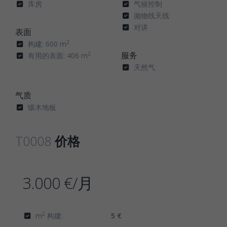
库房
气候控制
抛物线天线
对讲
表面
2
构建: 600 m
服务
2
有用的表面: 406 m
天然气
气质
镶木地板
T0008
价格
3.000 €/月
2
m
构建:
5 €