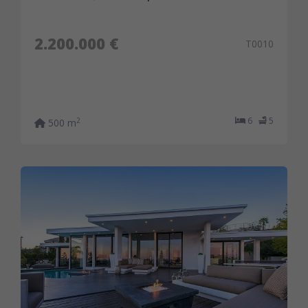
2.200.000 €
T0010
6
5
2
500 m