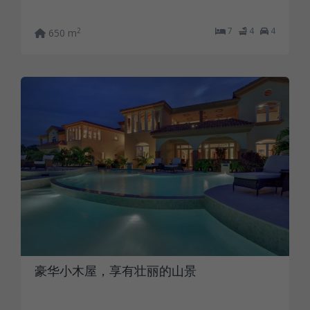
7
4
4
2
650 m
豪华小木屋，享有壮丽的山景